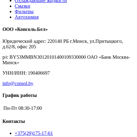
Охлаждающие жидкости
Смазки
Фильтры
Автохимия
ООО «Консоль-Бел»
Юридический адрес: 220140 РБ г.Минск, ул.Притыцкого,
д.62/8, офис 205
р/с BY53MMBN30120101400109330000 ОАО «Банк Москва-
Минск»
УНН/ИНН: 190406697
info@consol.by
График работы
Пн-Пт
08:30-17:00
Контакты
+375(29)175-17-61