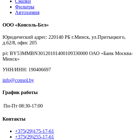
Смазки
Фильтры
Автохимия
ООО «Консоль-Бел»
Юридический адрес: 220140 РБ г.Минск, ул.Притыцкого,
д.62/8, офис 205
р/с BY53MMBN30120101400109330000 ОАО «Банк Москва-
Минск»
УНН/ИНН: 190406697
info@consol.by
График работы
Пн-Пт
08:30-17:00
Контакты
+375(29)175-17-61
+375(29)255-17-61