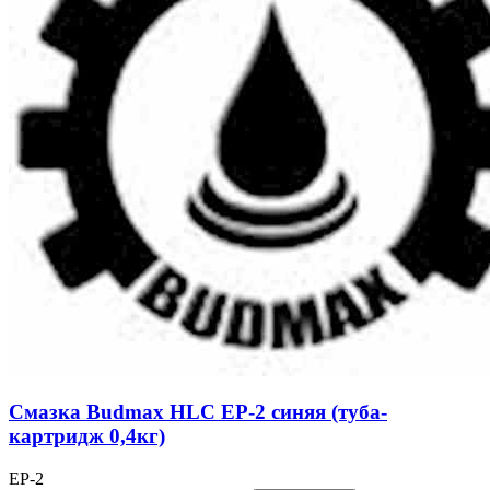
Смазка Budmax HLC EP-2 синяя (туба-
картридж 0,4кг)
EP-2