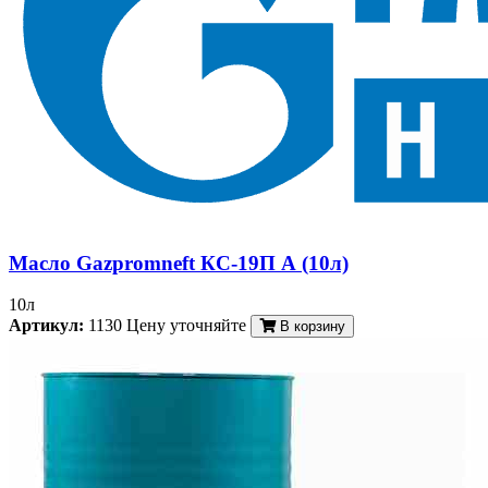
Масло Gazpromneft КС-19П А (10л)
10л
Артикул:
1130
Цену уточняйте
В корзину