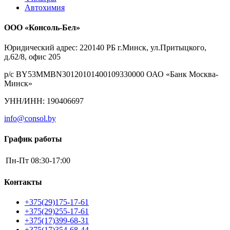
Автохимия
ООО «Консоль-Бел»
Юридический адрес: 220140 РБ г.Минск, ул.Притыцкого,
д.62/8, офис 205
р/с BY53MMBN30120101400109330000 ОАО «Банк Москва-
Минск»
УНН/ИНН: 190406697
info@consol.by
График работы
Пн-Пт
08:30-17:00
Контакты
+375(29)175-17-61
+375(29)255-17-61
+375(17)399-68-31
+375(17)354-68-44