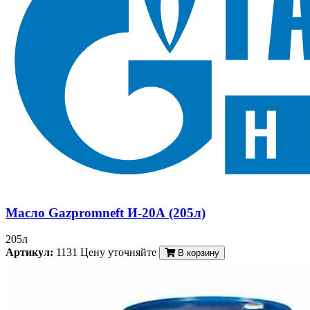
Масло Gazpromneft И-20А (205л)
205л
Артикул:
1131
Цену уточняйте
В корзину