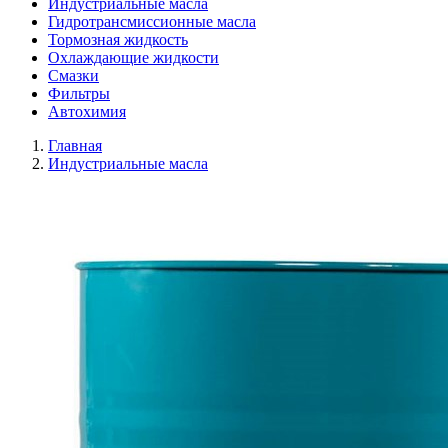
Индустриальные масла
Гидротрансмиссионные масла
Тормозная жидкость
Охлаждающие жидкости
Смазки
Фильтры
Автохимия
Главная
Индустриальные масла