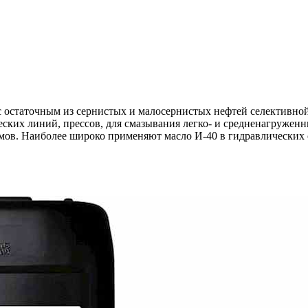
остаточным из сернистых и малосернистых нефтей селективной 
еских линий, прессов, для смазывания легко- и средненагружен
низмов. Наиболее широко применяют масло И-40 в гидравлически