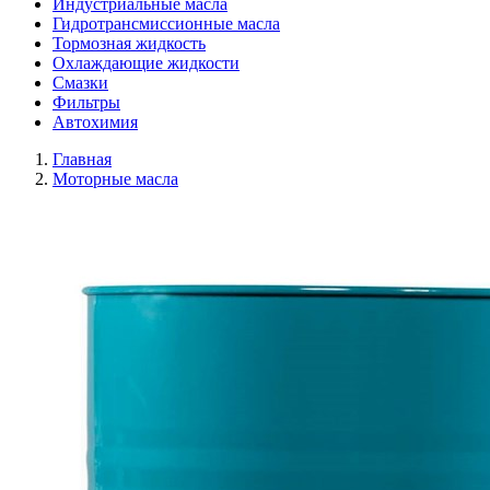
Индустриальные масла
Гидротрансмиссионные масла
Тормозная жидкость
Охлаждающие жидкости
Смазки
Фильтры
Автохимия
Главная
Моторные масла