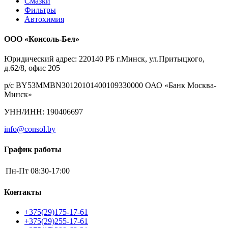
Смазки
Фильтры
Автохимия
ООО «Консоль-Бел»
Юридический адрес: 220140 РБ г.Минск, ул.Притыцкого,
д.62/8, офис 205
р/с BY53MMBN30120101400109330000 ОАО «Банк Москва-
Минск»
УНН/ИНН: 190406697
info@consol.by
График работы
Пн-Пт
08:30-17:00
Контакты
+375(29)175-17-61
+375(29)255-17-61