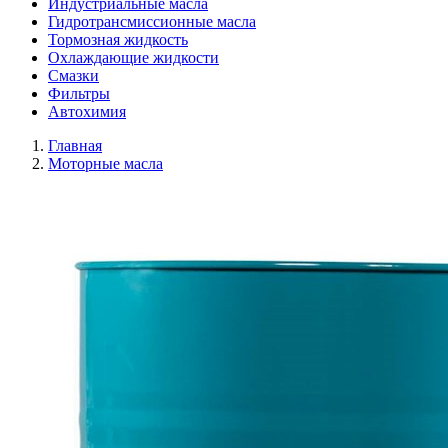
Индустриальные масла
Гидротрансмиссионные масла
Тормозная жидкость
Охлаждающие жидкости
Смазки
Фильтры
Автохимия
Главная
Моторные масла