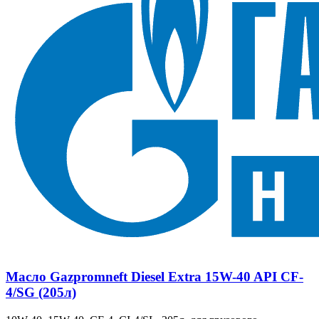
Масло Gazpromneft Diesel Extra 15W-40 API CF-
4/SG (205л)