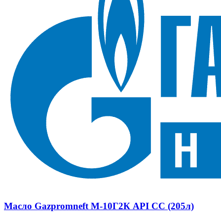
Масло Gazpromneft М-10Г2К API CC (205л)