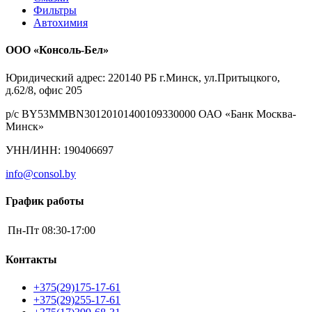
Фильтры
Автохимия
ООО «Консоль-Бел»
Юридический адрес: 220140 РБ г.Минск, ул.Притыцкого,
д.62/8, офис 205
р/с BY53MMBN30120101400109330000 ОАО «Банк Москва-
Минск»
УНН/ИНН: 190406697
info@consol.by
График работы
Пн-Пт
08:30-17:00
Контакты
+375(29)175-17-61
+375(29)255-17-61