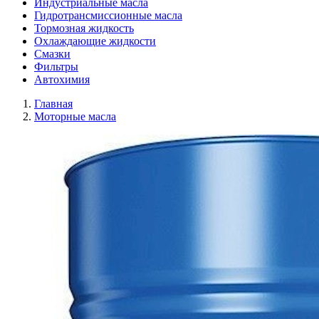
Индустриальные масла
Гидротрансмиссионные масла
Тормозная жидкость
Охлаждающие жидкости
Смазки
Фильтры
Автохимия
Главная
Моторные масла