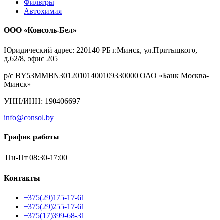
Фильтры
Автохимия
ООО «Консоль-Бел»
Юридический адрес: 220140 РБ г.Минск, ул.Притыцкого,
д.62/8, офис 205
р/с BY53MMBN30120101400109330000 ОАО «Банк Москва-
Минск»
УНН/ИНН: 190406697
info@consol.by
График работы
Пн-Пт
08:30-17:00
Контакты
+375(29)175-17-61
+375(29)255-17-61
+375(17)399-68-31