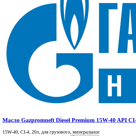
Масло Gazpromneft Diesel Premium 15W-40 API CI-
15W-40, CI-4, 20л, для грузового, минеральное