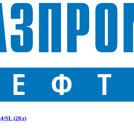
4/SL (20л)