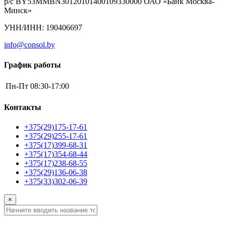
р/с BY53MMBN30120101400109330000 ОАО «Банк Москва-
Минск»
УНН/ИНН: 190406697
info@consol.by
График работы
Пн-Пт
08:30-17:00
Контакты
+375(29)175-17-61
+375(29)255-17-61
+375(17)399-68-31
+375(17)354-68-44
+375(17)238-68-55
+375(29)136-06-38
+375(33)302-06-39
×