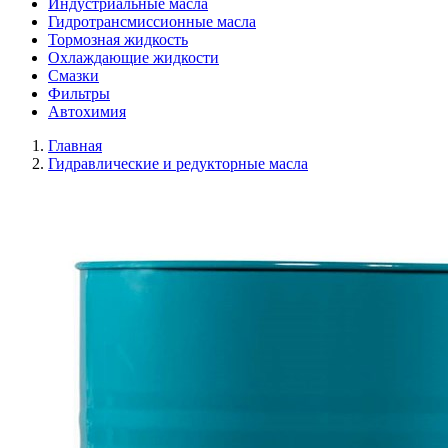
Индустриальные масла
Гидротрансмиссионные масла
Тормозная жидкость
Охлаждающие жидкости
Смазки
Фильтры
Автохимия
Главная
Гидравлические и редукторные масла