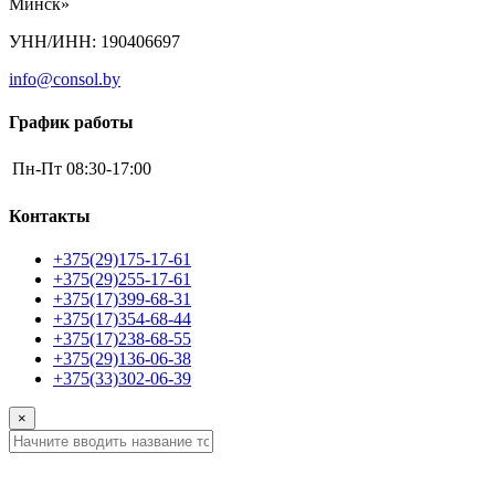
Минск»
УНН/ИНН: 190406697
info@consol.by
График работы
Пн-Пт
08:30-17:00
Контакты
+375(29)175-17-61
+375(29)255-17-61
+375(17)399-68-31
+375(17)354-68-44
+375(17)238-68-55
+375(29)136-06-38
+375(33)302-06-39
×