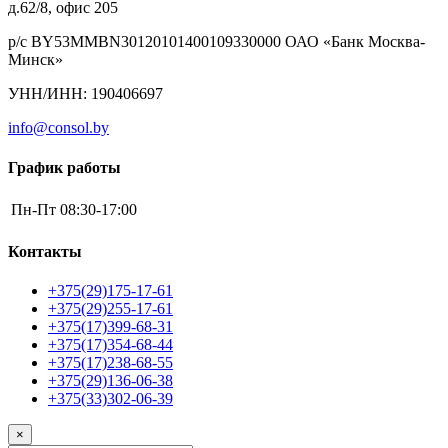
д.62/8, офис 205
р/с BY53MMBN30120101400109330000 ОАО «Банк Москва-
Минск»
УНН/ИНН: 190406697
info@consol.by
График работы
Пн-Пт
08:30-17:00
Контакты
+375(29)175-17-61
+375(29)255-17-61
+375(17)399-68-31
+375(17)354-68-44
+375(17)238-68-55
+375(29)136-06-38
+375(33)302-06-39
×