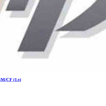
SM/CF (1л)