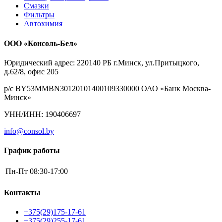
Смазки
Фильтры
Автохимия
ООО «Консоль-Бел»
Юридический адрес: 220140 РБ г.Минск, ул.Притыцкого,
д.62/8, офис 205
р/с BY53MMBN30120101400109330000 ОАО «Банк Москва-
Минск»
УНН/ИНН: 190406697
info@consol.by
График работы
Пн-Пт
08:30-17:00
Контакты
+375(29)175-17-61
+375(29)255-17-61