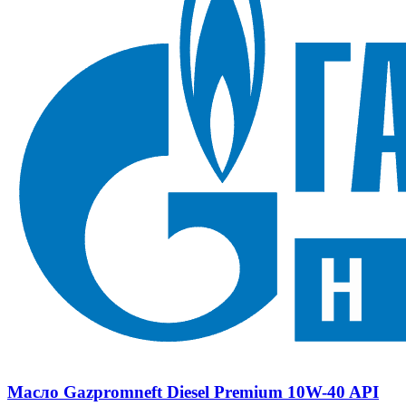
Масло Gazpromneft Diesel Premium 10W-40 API